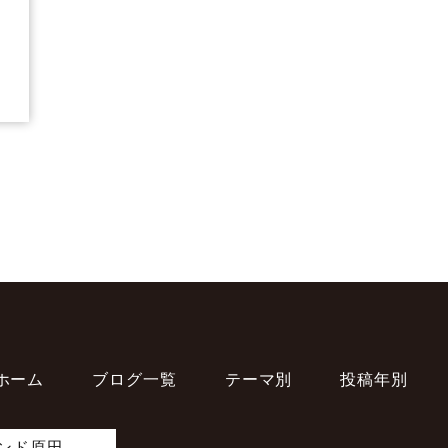
ホーム
ブログ一覧
テーマ別
投稿年別
ンド原田