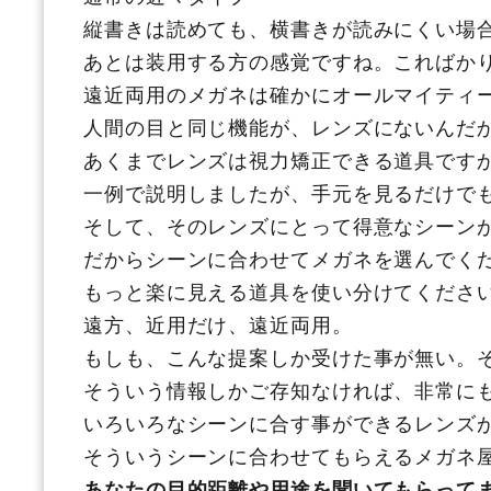
縦書きは読めても、横書きが読みにくい場
あとは装用する方の感覚ですね。こればか
遠近両用のメガネは確かにオールマイティ
人間の目と同じ機能が、レンズにないんだ
あくまでレンズは視力矯正できる道具です
一例で説明しましたが、手元を見るだけで
そして、そのレンズにとって得意なシーン
だからシーンに合わせてメガネを選んでく
もっと楽に見える道具を使い分けてくださ
遠方、近用だけ、遠近両用。
もしも、こんな提案しか受けた事が無い。
そういう情報しかご存知なければ、非常に
いろいろなシーンに合す事ができるレンズ
そういうシーンに合わせてもらえるメガネ
あなたの目的距離や用途を聞いてもらって