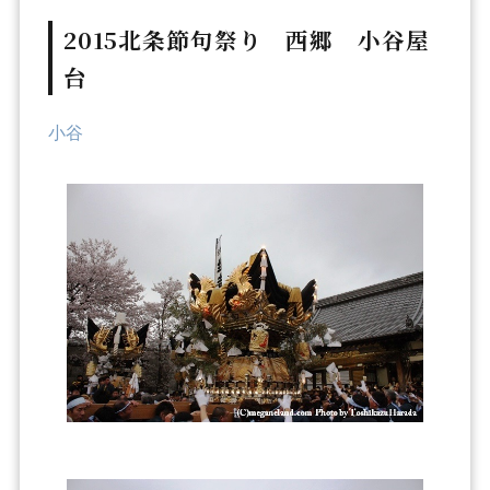
2015北条節句祭り 西郷 小谷屋
台
小谷